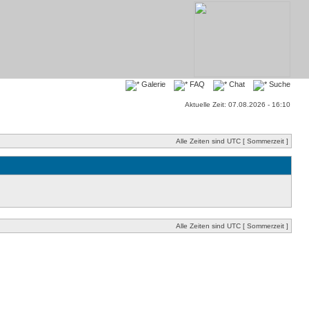
Galerie
FAQ
Chat
Suche
Aktuelle Zeit: 07.08.2026 - 16:10
Alle Zeiten sind UTC [ Sommerzeit ]
Alle Zeiten sind UTC [ Sommerzeit ]