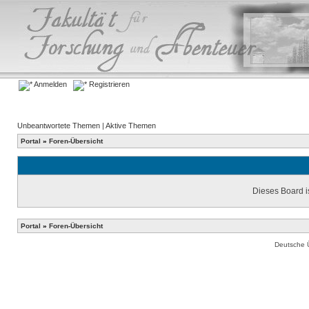
Anmelden
Registrieren
Unbeantwortete Themen
|
Aktive Themen
Portal
»
Foren-Übersicht
Dieses Board is
Portal
»
Foren-Übersicht
Deutsche 