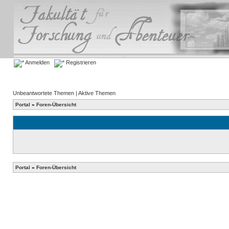
Anmelden
Registrieren
Unbeantwortete Themen
|
Aktive Themen
Portal
»
Foren-Übersicht
Portal
»
Foren-Übersicht