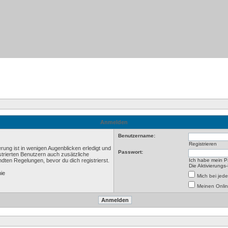
Anmelden
Benutzername:
Registrieren
rung ist in wenigen Augenblicken erledigt und
Passwort:
istrierten Benutzern auch zusätzliche
ten Regelungen, bevor du dich registrierst.
Ich habe mein P
Die Aktivierungs
nie
Mich bei je
Meinen Onlin