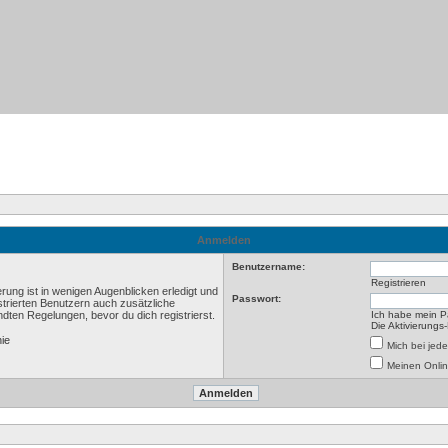
Anmelden
Benutzername:
Registrieren
rung ist in wenigen Augenblicken erledigt und
Passwort:
istrierten Benutzern auch zusätzliche
ten Regelungen, bevor du dich registrierst.
Ich habe mein P
Die Aktivierungs
nie
Mich bei je
Meinen Onlin