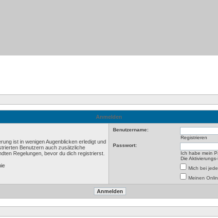
Anmelden
Benutzername:
Registrieren
rung ist in wenigen Augenblicken erledigt und
Passwort:
istrierten Benutzern auch zusätzliche
ten Regelungen, bevor du dich registrierst.
Ich habe mein P
Die Aktivierungs
nie
Mich bei je
Meinen Onlin