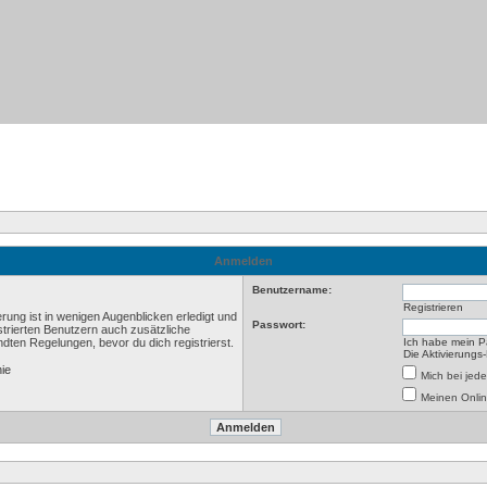
Anmelden
Benutzername:
Registrieren
rung ist in wenigen Augenblicken erledigt und
Passwort:
istrierten Benutzern auch zusätzliche
ten Regelungen, bevor du dich registrierst.
Ich habe mein P
Die Aktivierungs
nie
Mich bei je
Meinen Onlin