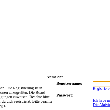
Anmelden
Benutzername:
n. Die Registrierung ist in
Registriere
ionen zuzugreifen. Die Board-
Passwort:
tigungen zuweisen. Beachte bitte
Ich habe m
 dich registrierst. Bitte beachte
Die Aktivi
gst.