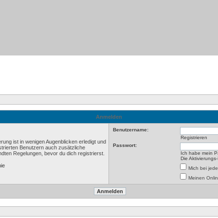
Anmelden
Benutzername:
Registrieren
rung ist in wenigen Augenblicken erledigt und
Passwort:
istrierten Benutzern auch zusätzliche
ten Regelungen, bevor du dich registrierst.
Ich habe mein P
Die Aktivierungs
nie
Mich bei je
Meinen Onlin